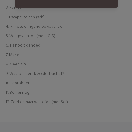
2.
Bennie
3.
Escape Reizen (skit)
4.
Ik moet dringend op vakantie
5.
We geve ni op (met LOiS)
6.
Tis nooit genoeg
7.
Marie
8.
Geen zin
9.
Waarom ben ik zo destructief?
10.
Ik probeer
11.
Ben er nog
12.
Zoeken naar wa liefde (met Sef)