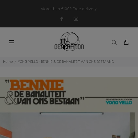
More than €100? Free delivery!
Home
YONG YELLO - BENNIE & DE BANALITEIT VAN ONS BESTAAND