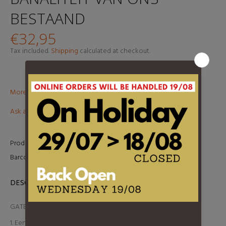
BESTAAND
€32,95
Tax included.
Shipping
calculated at checkout.
More than €100? Free delivery in BeNeLux!
Ask about this product
Product Type:
LP
Barcode:
5400863184773
DESCRIPTION
GATEFOLD + 12 pagina booklet!
1.
Een totaal verschillende levenstijl (intro)